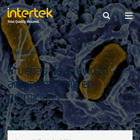
Saltar a Alimentos
Pruebas de actividad
antimicrobiana en
germicidas