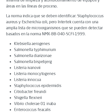
sistema de limpieza y acondicionamiento de equipos y
áreas en las líneas de proceso.
La norma indica que se deben identificar: Staphylococcus
aureus y Escherichia coli, pero Intertek cuenta con una
amplia lista de microorganismos que se pueden detectar
basados en la norma NMX-BB-040-SCFI-1999.
Klebsiella aerogenes
Salmonella typhimurium
Salmonella diarizonae
Salmonella bispebjerg
Listeria ivanovii
Listeria monocytogenes
Listeria innocua
Staphylococcus epidermidis
Citrobacter freundi
Shigella flexneri
Vibrio cholerae 01 inaba
Enterococcus feacalis