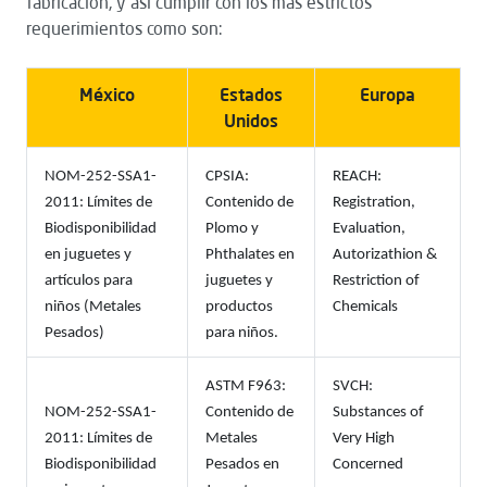
fabricación, y así cumplir con los más estrictos
requerimientos como son:
México
Estados
Europa
Unidos
NOM-252-SSA1-
CPSIA:
REACH:
2011: Límites de
Contenido de
Registration,
Biodisponibilidad
Plomo y
Evaluation,
en juguetes y
Phthalates en
Autorizathion &
artículos para
juguetes y
Restriction of
niños (Metales
productos
Chemicals
Pesados)
para niños.
ASTM F963:
SVCH:
NOM-252-SSA1-
Contenido de
Substances of
2011: Límites de
Metales
Very High
Biodisponibilidad
Pesados en
Concerned