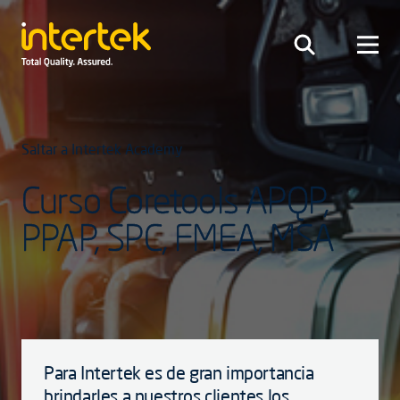
Saltar a Intertek Academy
Curso Coretools APQP,
PPAP, SPC, FMEA, MSA
Para Intertek es de gran importancia
brindarles a nuestros clientes los