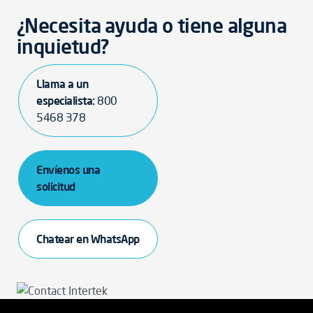
¿Necesita ayuda o tiene alguna
inquietud?
Llama a un
especialista:
800
5468 378
Envíenos una
solicitud
Chatear en WhatsApp