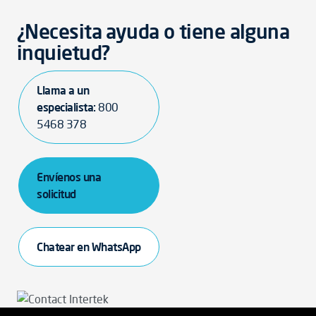
¿Necesita ayuda o tiene alguna
inquietud?
Llama a un
especialista:
800
5468 378
Envíenos una
solicitud
Chatear en WhatsApp